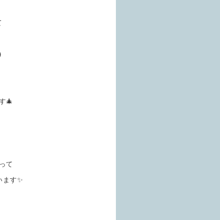
て
）
🎄
って
います✨
♪