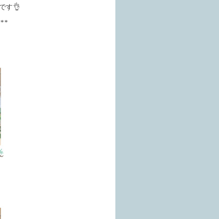
す👌
***