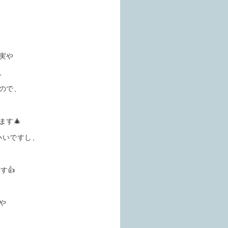
実や
、
ので、
す🎄
いいですし、
す👍
や