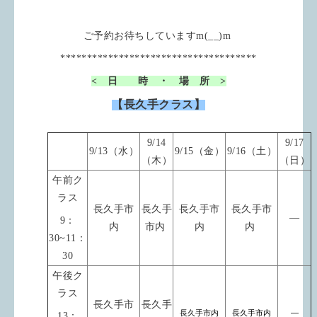
ご予約お待ちしていますm(__)m
*************************************
< 日 時 ・ 場 所 >
【長久手クラス】
9/14
9/17
9/13（水）
9/15（金）
9/16（土）
（木）
（日）
午前ク
ラス
長久手市
長久手
長久手市
長久手市
―
9：
内
市内
内
内
30~11：
30
午後ク
ラス
長久手市
長久手
長久手市内
長久手市内
―
13：