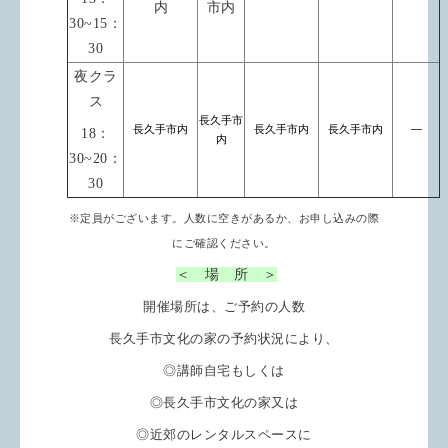
内
市内
30~15：
30
夜クラ
ス
長久手市
長久手市内
長久手市内
長久手市内
―
18：
内
30~20：
30
※定員がございます。
人数に空きがあるか、お申し込みの際
にご確認ください。
＜ 場 所 ＞
開催場所は、ご予約の人数
長久手市文化の家の予約状況により、
◎講師自宅もしくは
◎長久手市文化の家又は
◎近郊のレンタルスペースに