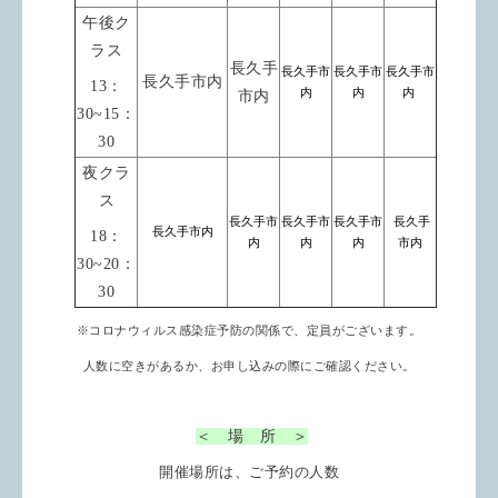
午後ク
ラス
長久手
長久手市
長久手市
長久手市
長久手市内
13：
内
内
内
市内
30~15：
30
夜クラ
ス
長久手市
長久手市
長久手市
長久手
長久手市内
18：
内
内
内
市内
30~20：
30
※コロナウィルス感染症予防の関係で、定員がございます。
人数に空きがあるか、お申し込みの際にご確認ください。
＜ 場 所 ＞
開催場所は、ご予約の人数