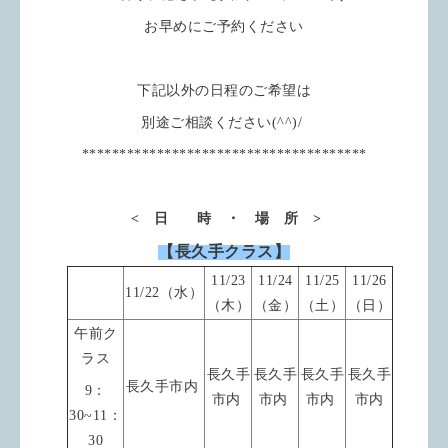
お早めにご予約ください
下記以外の日程のご希望は
別途ご相談ください(^^)/
**************************************
< 日 時 ・ 場 所 >
【長久手クラス】
11/23
11/24
11/25
11/26
11/22（水）
（木）
（金）
（土）
（日）
午前ク
ラス
長久手
長久手
長久手
長久手
長久手市内
9：
市内
市内
市内
市内
30~11：
30