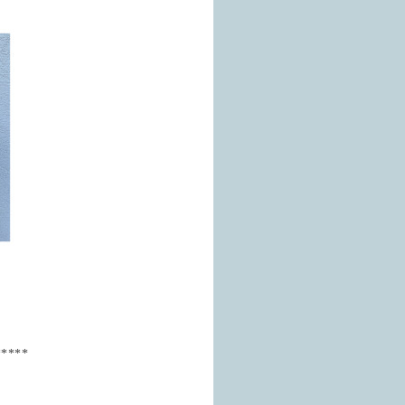
*****