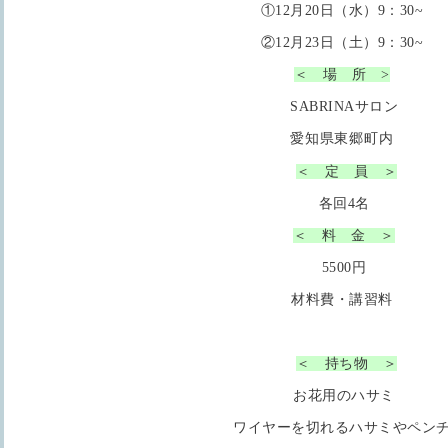
①12月20日（水）9：30~
②12月23日（土）9：30~
＜ 場 所 >
SABRINAサロン
愛知県東郷町内
＜ 定 員 ＞
各回4名
＜ 料 金 ＞
5500円
材料費・講習料
＜ 持ち物 ＞
お花用のハサミ
ワイヤーを切れるハサミやペン