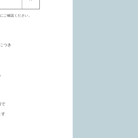
にご確認ください。
につき
ん
第で
ます