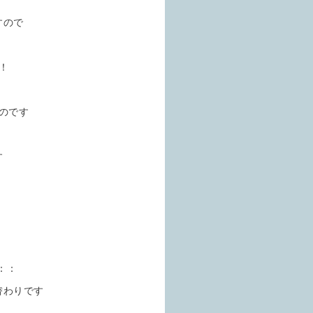
、
すので
！
のです
す
︎
：：
替わりです