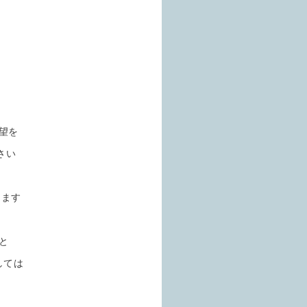
望を
さい
ります
と
しては