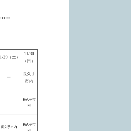
*****
11/30
11/29（土）
（日）
長久手
ー
市内
長久手市
ー
内
長久手市
長久手市内
内