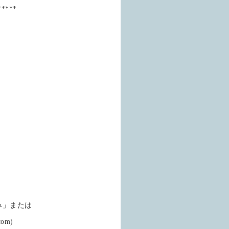
*****
み」または
om)