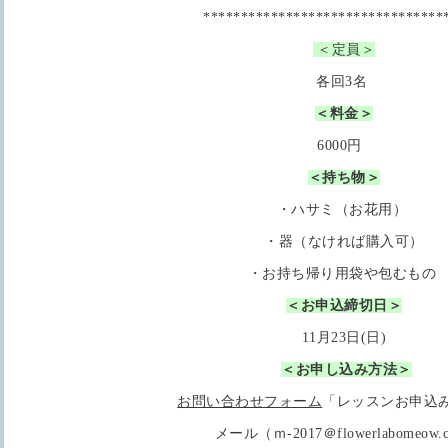
********************************
＜定員＞
各回3名
＜料金＞
6000円
＜持ち物＞
・ハサミ（お花用）
・器（なければ購入可）
・お持ち帰り用袋や包むもの
＜お申込締切日＞
11月23日(日)
＜お申し込み方法＞
お問い合わせフォーム
「レッスンお申込
メール（ｍ-2017＠flowerlabomeow.c