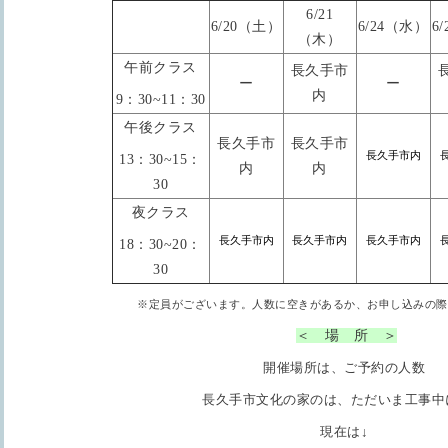
6/21
6/20（土）
6/24（水）
6
（木）
午前クラス
長久手市
ー
ー
内
9：30~11：30
午後クラス
長久手市
長久手市
長久手市内
13：30~15：
内
内
30
夜クラス
長久手市内
長久手市内
長久手市内
18：30~20：
30
※定員がございます。
人数に空きがあるか、お申し込みの際
＜ 場 所 ＞
開催場所は、ご予約の人数
長久手市文化の家のは、ただいま工事中
現在は↓