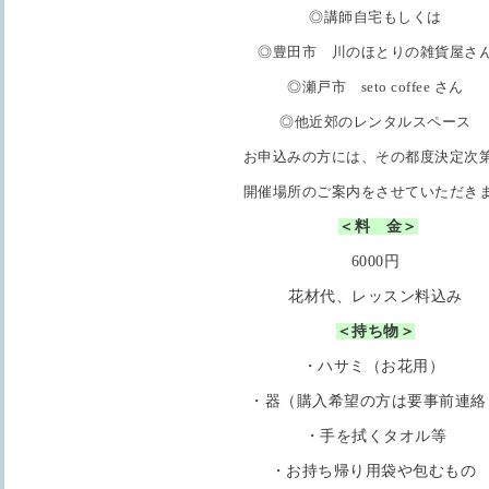
◎講師自宅もしくは
◎豊田市 川のほとりの雑貨屋さ
◎瀬戸市 seto coffee さん
◎他近郊のレンタルスペース
お申込みの方には、
その都度決定次
開催場所のご案内をさせていただき
＜料
金＞
6000円
花材代、レッスン料込み
＜持ち物＞
・ハサミ（お花用）
・器（購入希望の方は要事前連絡
・手を拭くタオル等
・お持ち帰り用袋や包むもの