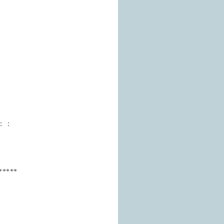
：：
*****