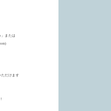
み」または
om)
いただけます
！