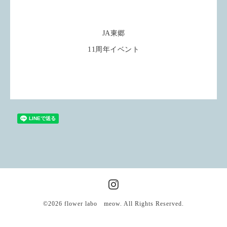
JA東郷
11周年イベント
©2026
flower labo meow
. All Rights Reserved.