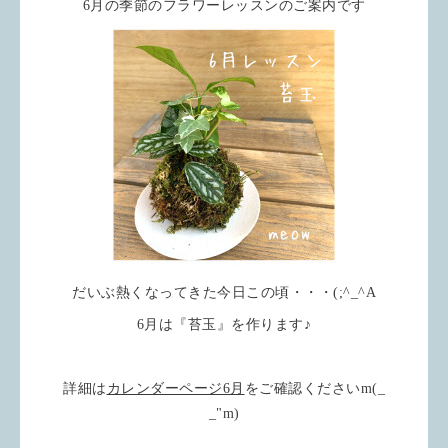
6月の季節のフラワーレッスンのご案内です
だいぶ熱くなってきた今日この頃・・・(;^_^A
6月は『苔玉』を作ります♪
詳細は
カレンダーページ6月
をご確認くださいm(_
_"m)