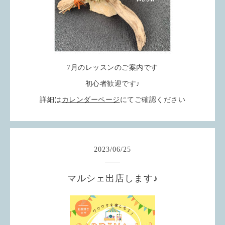
7月のレッスンのご案内です
初心者歓迎です♪
詳細は
カレンダーページ
にてご確認ください
2023
/
06
/
25
マルシェ出店します♪